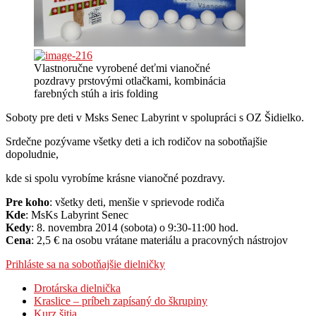
Vlastnoručne vyrobené deťmi vianočné
pozdravy prstovými otlačkami, kombinácia
farebných stúh a iris folding
Soboty pre deti v Msks Senec Labyrint v spolupráci s OZ Šidielko.
Srdečne pozývame všetky deti a ich rodičov na sobotňajšie
dopoludnie,
kde si spolu vyrobíme krásne vianočné pozdravy.
Pre koho
: všetky deti, menšie v sprievode rodiča
Kde
: MsKs Labyrint Senec
Kedy
: 8. novembra 2014 (sobota) o 9:30-11:00 hod.
Cena
: 2,5 € na osobu vrátane materiálu a pracovných nástrojov
Prihláste sa na sobotňajšie dielničky
Drotárska dielnička
Kraslice – príbeh zapísaný do škrupiny
Kurz šitia