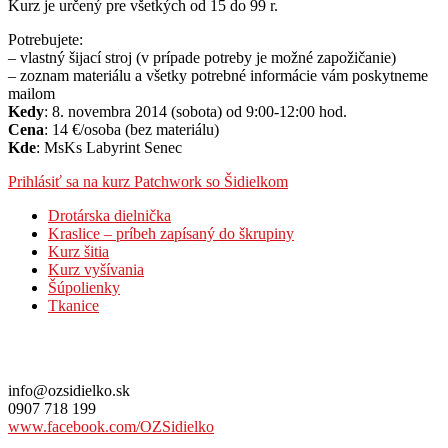
Kurz je určený pre všetkých od 15 do 99 r.
Potrebujete:
– vlastný šijací stroj (v prípade potreby je možné zapožičanie)
– zoznam materiálu a všetky potrebné informácie vám poskytneme
mailom
Kedy
: 8. novembra 2014 (sobota) od 9:00-12:00 hod.
Cena
: 14 €/osoba (bez materiálu)
Kde
: MsKs Labyrint Senec
Prihlásiť sa na kurz Patchwork so Šidielkom
Drotárska dielnička
Kraslice – príbeh zapísaný do škrupiny
Kurz šitia
Kurz vyšívania
Šúpolienky
Tkanice
Kontaktujte nás
info@ozsidielko.sk
0907 718 199
www.facebook.com/OZSidielko