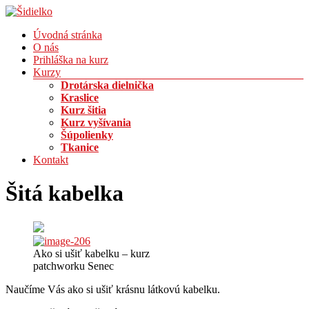
Prejsť
na
Menu
Úvodná stránka
obsah
Šidielko
O nás
Prihláška na kurz
Kreatívne
Kurzy
pre
Drotárska dielnička
deti
Kraslice
a
Kurz šitia
rodičov
Kurz vyšívania
Šúpolienky
Tkanice
Kontakt
Šitá kabelka
Ako si ušiť kabelku – kurz
patchworku Senec
Naučíme Vás ako si ušiť krásnu látkovú kabelku.